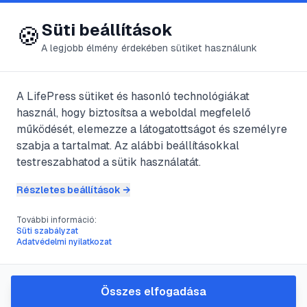
😍 LifePress
Bejelentkezés
Süti beállítások
🍪
A legjobb élmény érdekében sütiket használunk
← Összes címke
🏷️
#
angol
A LifePress sütiket és hasonló technológiákat
használ, hogy biztosítsa a weboldal megfelelő
működését, elemezze a látogatottságot és személyre
10
cikk található ezzel a címkével
szabja a tartalmat. Az alábbi beállításokkal
testreszabhatod a sütik használatát.
Részletes beállítások →
#
angol
#
különóra
#
óvoda
#
sport
További információ:
Járjon-e különórára az óvodás
Süti szabályzat
Adatvédelmi nyilatkozat
gyerek?
@
lulu
•
2025. jún. 9.
•
1
perc olvasás
Összes elfogadása