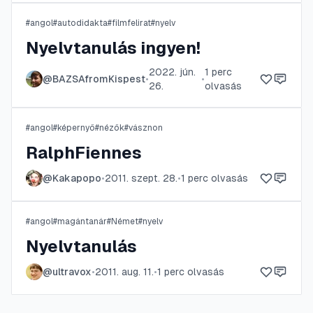
#
angol
#
autodidakta
#
filmfelirat
#
nyelv
Nyelvtanulás ingyen!
2022. jún.
1
perc
@
BAZSAfromKispest
•
•
26.
olvasás
#
angol
#
képernyő
#
nézők
#
vásznon
RalphFiennes
@
Kakapopo
•
2011. szept. 28.
•
1
perc olvasás
#
angol
#
magántanár
#
Német
#
nyelv
Nyelvtanulás
@
ultravox
•
2011. aug. 11.
•
1
perc olvasás