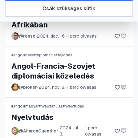
#
Afrika
#
angol
#
Balkán
#
ellentétek
Csak szükséges sütik
Hadműveletek Észak-
Afrikában
@
ressg
•
2024. dec. 16.
•
1
perc olvasás
#
angol
#
béke
#
diplomácia
#
fejlődés
Angol-Francia-Szovjet
diplomáciai közeledés
@
pioker
•
2024. nov. 8.
•
1
perc olvasás
#
angol
#
magyar
#
nyelvtanulás
#
nyelvtudás
Nyelvtudás
2024. júl.
1
perc
@
AharonGuenther
•
•
3.
olvasás