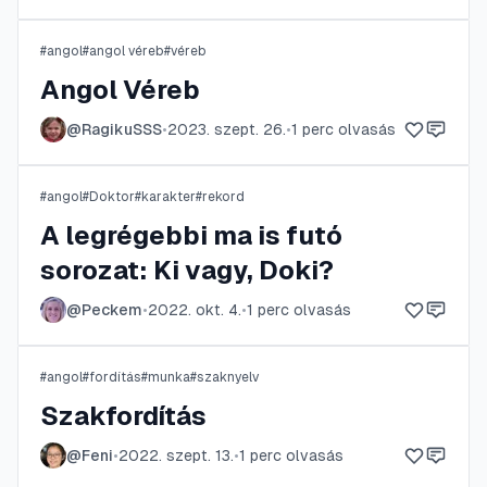
#
angol
#
angol véreb
#
véreb
Angol Véreb
@
RagikuSSS
•
2023. szept. 26.
•
1
perc olvasás
#
angol
#
Doktor
#
karakter
#
rekord
A legrégebbi ma is futó
sorozat: Ki vagy, Doki?
@
Peckem
•
2022. okt. 4.
•
1
perc olvasás
#
angol
#
fordítás
#
munka
#
szaknyelv
Szakfordítás
@
Feni
•
2022. szept. 13.
•
1
perc olvasás