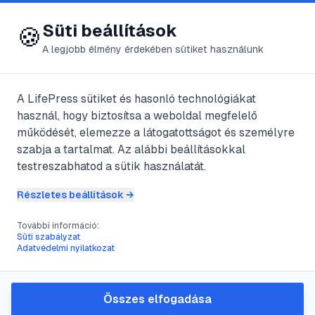
😍 LifePress
Bejelentkezés
Süti beállítások
🍪
A legjobb élmény érdekében sütiket használunk
← Összes címke
🏷️
#
angol tanulás
A LifePress sütiket és hasonló technológiákat
használ, hogy biztosítsa a weboldal megfelelő
működését, elemezze a látogatottságot és személyre
1
cikk található ezzel a címkével
szabja a tartalmat. Az alábbi beállításokkal
testreszabhatod a sütik használatát.
Részletes beállítások →
#
angol tanulás
#
nyelvtanulás
#
gyakorlati-tippek
#
szókincsfejlesztés
További információ:
Süti szabályzat
Hogyan tanulj meg angolul:
Adatvédelmi nyilatkozat
gyakorlati, lépésről-lépésre
útmutató
Összes elfogadása
Gyakorlati, lépésről-lépésre útmutató angol