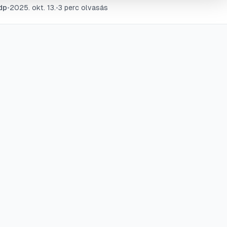
dp
•
2025. okt. 13.
•
3
perc olvasás
nességekig. Ismerd meg a teendőket, hogy a lehető legjobb e
thasd kedvencednek.