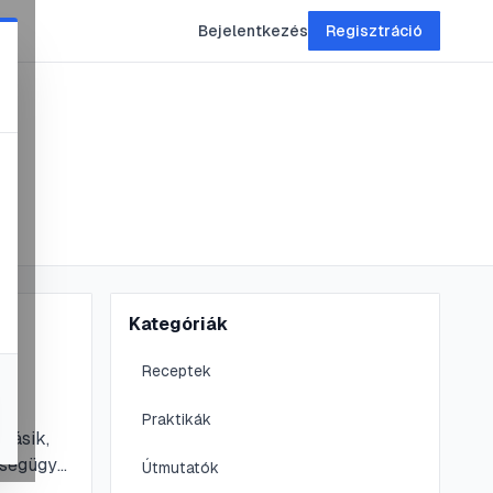
Bejelentkezés
Regisztráció
Kategóriák
ek
Receptek
Praktikák
másik,
zségügyi
Útmutatók