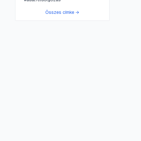
Összes címke →
😍 LifePress