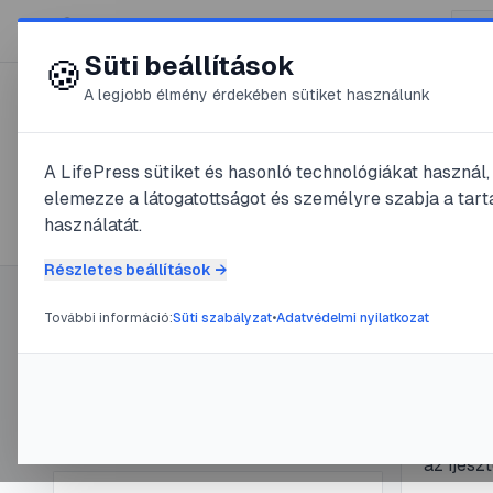
😍 LifePress
Süti beállítások
🍪
A legjobb élmény érdekében sütiket használunk
← Összes címke
🏷️
#
anizokória
A LifePress sütiket és hasonló technológiákat használ
elemezze a látogatottságot és személyre szabja a tarta
1
cikk található ezzel a címkével
használatát.
Részletes beállítások →
További információ:
Süti szabályzat
•
Adatvédelmi nyilatkozat
Címke információ
#
anizokóri
Aniz
Név:
anizokória
Cikkek száma:
1
feli
Slug:
anizokoria
Amikor é
az ijesz
problémá