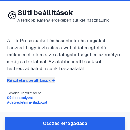
😍 LifePress
Bejelentkezés
Süti beállítások
🍪
A legjobb élmény érdekében sütiket használunk
← Összes címke
🏷️
#
ár-apályenergia
A LifePress sütiket és hasonló technológiákat
használ, hogy biztosítsa a weboldal megfelelő
működését, elemezze a látogatottságot és személyre
1
cikk található ezzel a címkével
szabja a tartalmat. Az alábbi beállításokkal
testreszabhatod a sütik használatát.
Részletes beállítások →
#
2002
#
ár-apályenergia
#
biomassza
#
fejlett országok
További információ:
Megújuló energia világszerte
Süti szabályzat
Adatvédelmi nyilatkozat
@
vajand
•
2021. júl. 12.
•
1
perc olvasás
Összes elfogadása