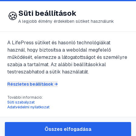
😍 LifePress
Bejelentkezés
Süti beállítások
🍪
A legjobb élmény érdekében sütiket használunk
← Összes címke
🏷️
#
asztmaveszély
A LifePress sütiket és hasonló technológiákat
használ, hogy biztosítsa a weboldal megfelelő
működését, elemezze a látogatottságot és személyre
1
cikk található ezzel a címkével
szabja a tartalmat. Az alábbi beállításokkal
testreszabhatod a sütik használatát.
Részletes beállítások →
#
allergén gyomnövény
#
asztmaveszély
#
gyógyszerezés
#
immunrendszer gyengesége
További információ:
Süti szabályzat
Tüsszögő ország
Adatvédelmi nyilatkozat
@
rvny
•
2021. aug. 20.
•
1
perc olvasás
Összes elfogadása