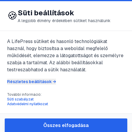
😍 LifePress
Bejelentkezés
Süti beállítások
🍪
A legjobb élmény érdekében sütiket használunk
← Összes címke
🏷️
#
Bacardi Limon
A LifePress sütiket és hasonló technológiákat
használ, hogy biztosítsa a weboldal megfelelő
működését, elemezze a látogatottságot és személyre
1
cikk található ezzel a címkével
szabja a tartalmat. Az alábbi beállításokkal
testreszabhatod a sütik használatát.
Részletes beállítások →
#
Bacardi Limon
#
koktél receptek
#
rum
#
italok
További információ:
A Bacardi Limon
Süti szabályzat
Adatvédelmi nyilatkozat
fogyasztásának művészete:
útmutató kezdőknek és
haladóknak
Összes elfogadása