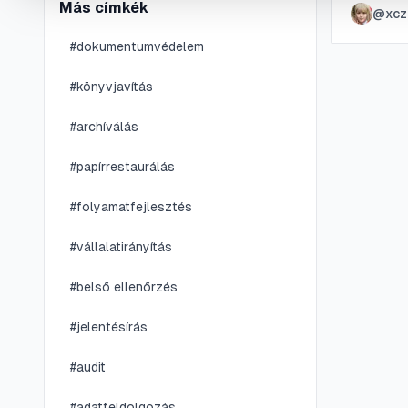
Más címkék
@
xcz
tökélete
#
dokumentumvédelem
#
könyvjavítás
#
archíválás
#
papírrestaurálás
#
folyamatfejlesztés
#
vállalatirányítás
#
belső ellenőrzés
#
jelentésírás
#
audit
#
adatfeldolgozás