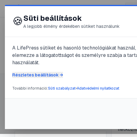
😍 LifePress
Süti beállítások
🍪
A legjobb élmény érdekében sütiket használunk
← Összes címke
🏷️
#
bacon elősütés
A LifePress sütiket és hasonló technológiákat használ
elemezze a látogatottságot és személyre szabja a tarta
1
cikk található ezzel a címkével
használatát.
Részletes beállítások →
További információ:
Süti szabályzat
•
Adatvédelmi nyilatkozat
Címke információ
#
bacon el
A bac
Név:
bacon elősütés
Cikkek száma:
1
mego
Slug:
bacon-elosutes
Az elősü
hétközna
legjobb 