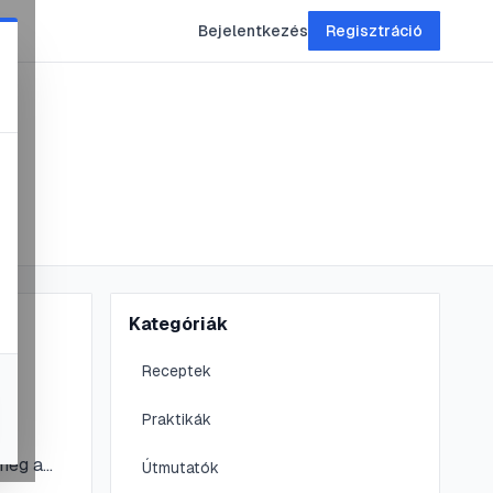
Bejelentkezés
Regisztráció
Kategóriák
Receptek
Praktikák
 meg a
Útmutatók
gyen a