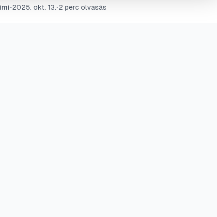
imi
•
2025. okt. 13.
•
2
perc olvasás
sen ropogós bacon, amikor csak szüksége van rá.