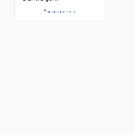
Összes címke →
😍 LifePress