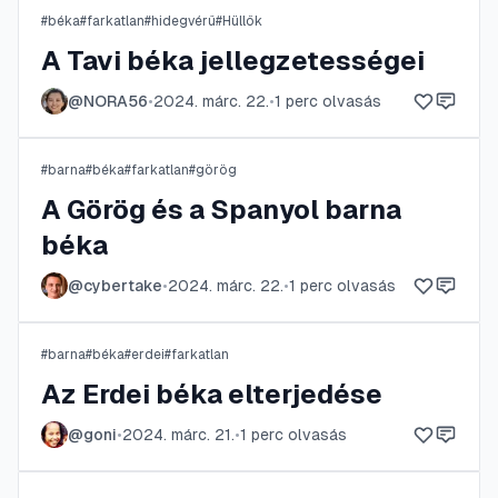
#
béka
#
farkatlan
#
hidegvérű
#
Hüllők
A Tavi béka jellegzetességei
@
NORA56
•
2024. márc. 22.
•
1
perc olvasás
#
barna
#
béka
#
farkatlan
#
görög
A Görög és a Spanyol barna
béka
@
cybertake
•
2024. márc. 22.
•
1
perc olvasás
#
barna
#
béka
#
erdei
#
farkatlan
Az Erdei béka elterjedése
@
goni
•
2024. márc. 21.
•
1
perc olvasás