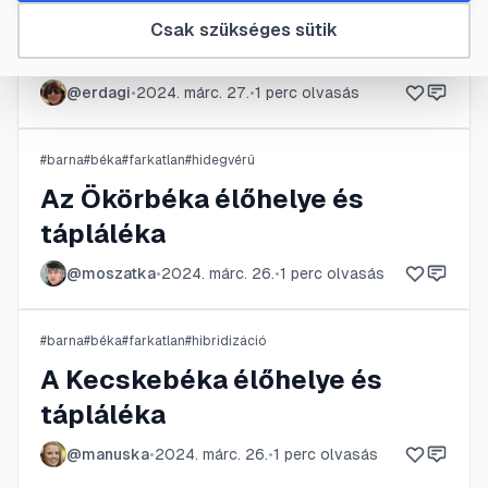
#
barna
#
béka
#
farkatlan
#
hidegvérű
Csak szükséges sütik
Az Ökörbéka jellegzetességei
@
erdagi
•
2024. márc. 27.
•
1
perc olvasás
#
barna
#
béka
#
farkatlan
#
hidegvérű
Az Ökörbéka élőhelye és
tápláléka
@
moszatka
•
2024. márc. 26.
•
1
perc olvasás
#
barna
#
béka
#
farkatlan
#
hibridizáció
A Kecskebéka élőhelye és
tápláléka
@
manuska
•
2024. márc. 26.
•
1
perc olvasás