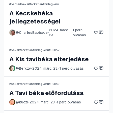
#
barna
#
béka
#
farkatlan
#
hidegvérű
A Kecskebéka
jellegzetességei
2024. márc.
1
perc
@
CharlesBabbage
•
•
24.
olvasás
#
béka
#
farkatlan
#
hidegvérű
#
Hüllők
A Kis tavibéka elterjedése
@
Berczy
•
2024. márc. 23.
•
1
perc olvasás
#
béka
#
farkatlan
#
hidegvérű
#
Hüllők
A Tavi béka előfordulása
@
kuczi
•
2024. márc. 23.
•
1
perc olvasás