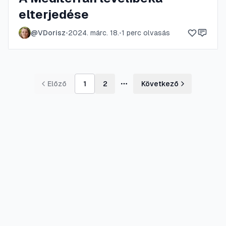
elterjedése
@
VDorisz
•
2024. márc. 18.
•
1
perc olvasás
Előző
1
2
Következő
További oldalak