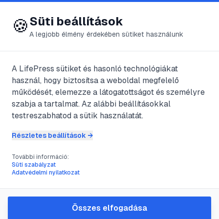
😍 LifePress
Bejelentkezés
Süti beállítások
🍪
A legjobb élmény érdekében sütiket használunk
← Összes címke
🏷️
#
béka
A LifePress sütiket és hasonló technológiákat
használ, hogy biztosítsa a weboldal megfelelő
működését, elemezze a látogatottságot és személyre
47
cikk található ezzel a címkével
szabja a tartalmat. Az alábbi beállításokkal
testreszabhatod a sütik használatát.
Részletes beállítások →
#
állat
#
béka
#
kétéltű
További információ:
Vigyázz mérgező, a világ
Süti szabályzat
Adatvédelmi nyilatkozat
legkisebb békája
@
gabriel
•
2025. júl. 15.
•
1
perc olvasás
Összes elfogadása