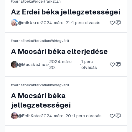
#
barna
#
béka
#
erdei
#
farkatlan
Az Erdei béka jellegzetességei
@
mikkkro
•
2024. márc. 21.
•
1
perc olvasás
#
barna
#
béka
#
farkatlan
#
hidegvérű
A Mocsári béka elterjedése
2024. márc.
1
perc
@
MacskaJnos
•
•
20.
olvasás
#
barna
#
béka
#
farkatlan
#
hidegvérű
A Mocsári béka
jellegzetességei
@
FelhKata
•
2024. márc. 20.
•
1
perc olvasás