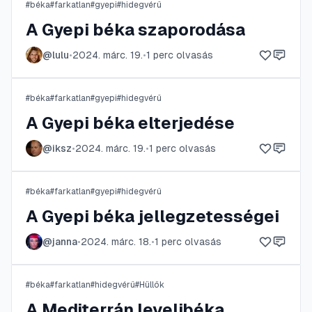
#
béka
#
farkatlan
#
gyepi
#
hidegvérű
A Gyepi béka szaporodása
@
lulu
•
2024. márc. 19.
•
1
perc olvasás
#
béka
#
farkatlan
#
gyepi
#
hidegvérű
A Gyepi béka elterjedése
@
iksz
•
2024. márc. 19.
•
1
perc olvasás
#
béka
#
farkatlan
#
gyepi
#
hidegvérű
A Gyepi béka jellegzetességei
@
janna
•
2024. márc. 18.
•
1
perc olvasás
#
béka
#
farkatlan
#
hidegvérű
#
Hüllők
A Mediterrán levelibéka