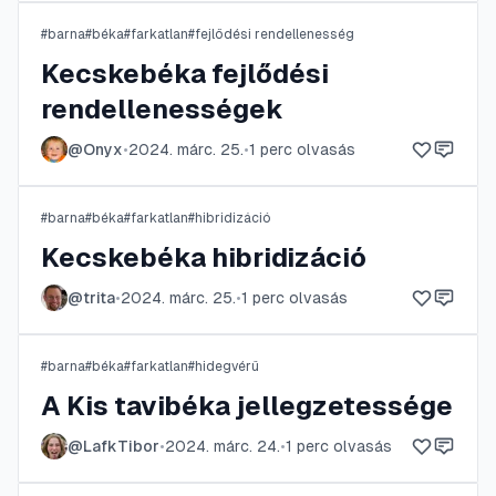
#
barna
#
béka
#
farkatlan
#
fejlődési rendellenesség
Kecskebéka fejlődési
rendellenességek
@
Onyx
•
2024. márc. 25.
•
1
perc olvasás
#
barna
#
béka
#
farkatlan
#
hibridizáció
Kecskebéka hibridizáció
@
trita
•
2024. márc. 25.
•
1
perc olvasás
#
barna
#
béka
#
farkatlan
#
hidegvérű
A Kis tavibéka jellegzetessége
@
LafkTibor
•
2024. márc. 24.
•
1
perc olvasás