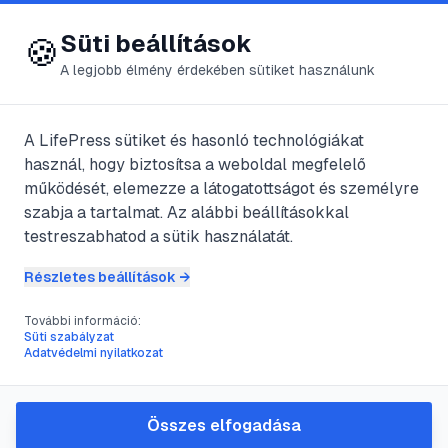
😍 LifePress
Bejelentkezés
Süti beállítások
🍪
A legjobb élmény érdekében sütiket használunk
← Összes címke
🏷️
#
bénulás
A LifePress sütiket és hasonló technológiákat
használ, hogy biztosítsa a weboldal megfelelő
működését, elemezze a látogatottságot és személyre
3
cikk található ezzel a címkével
szabja a tartalmat. Az alábbi beállításokkal
testreszabhatod a sütik használatát.
Részletes beállítások →
#
bénulás
#
magas vérnyomás
#
pólus
#
szenved
További információ:
Agyvérzés
Süti szabályzat
Adatvédelmi nyilatkozat
@
gulbaba
•
2024. szept. 19.
•
1
perc olvasás
Összes elfogadása
#
bénulás
#
fájdalom
#
gyermekbetegség
#
merevgörcs