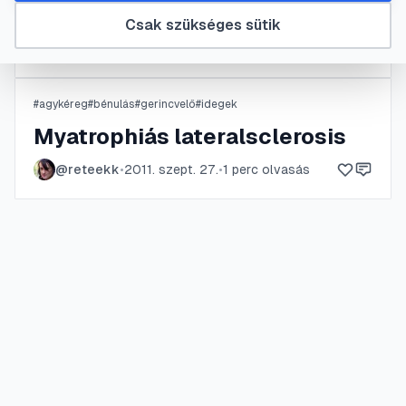
Gyermekbénulás
Csak szükséges sütik
@
vvnorbi
•
2022. okt. 22.
•
1
perc olvasás
#
agykéreg
#
bénulás
#
gerincvelő
#
idegek
Myatrophiás lateralsclerosis
@
reteekk
•
2011. szept. 27.
•
1
perc olvasás