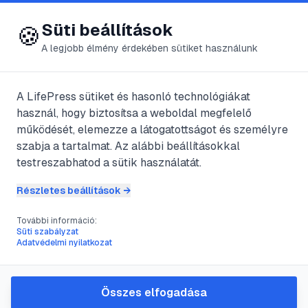
😍 LifePress
Bejelentkezés
Süti beállítások
🍪
A legjobb élmény érdekében sütiket használunk
← Összes címke
🏷️
#
biszexualitás
A LifePress sütiket és hasonló technológiákat
használ, hogy biztosítsa a weboldal megfelelő
működését, elemezze a látogatottságot és személyre
1
cikk található ezzel a címkével
szabja a tartalmat. Az alábbi beállításokkal
testreszabhatod a sütik használatát.
Részletes beállítások →
#
biszex
#
biszexualitás
#
férfi
#
meleg
További információ:
Biszexualitás
Süti szabályzat
Adatvédelmi nyilatkozat
@
qqq705
•
2024. júl. 4.
•
1
perc olvasás
Összes elfogadása