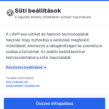
😍 LifePress
Bejelentkezés
Süti beállítások
🍪
A legjobb élmény érdekében sütiket használunk
← Összes címke
🏷️
#
chartreux
A LifePress sütiket és hasonló technológiákat
használ, hogy biztosítsa a weboldal megfelelő
működését, elemezze a látogatottságot és személyre
1
cikk található ezzel a címkével
szabja a tartalmat. Az alábbi beállításokkal
testreszabhatod a sütik használatát.
Részletes beállítások →
#
chartreux
#
macskafajta
#
macska azonosítás
#
kartauzi macska
További információ:
A chartreux macska
Süti szabályzat
Adatvédelmi nyilatkozat
azonosítása: útmutató a fajta
jellegzetességeihez
Összes elfogadása
A chartreux macska nem csupán egy szürke