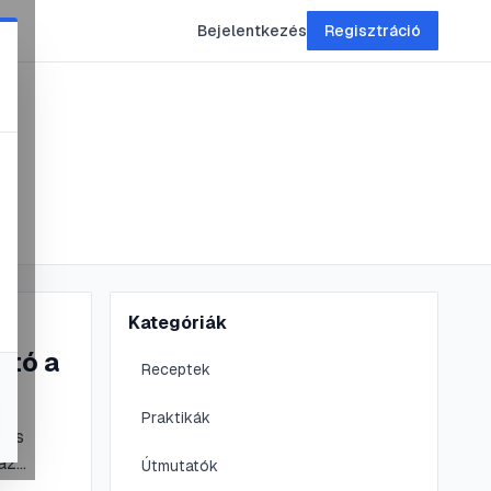
Bejelentkezés
Regisztráció
Kategóriák
ató a
Receptek
Praktikák
 és
az
Útmutatók
elyét