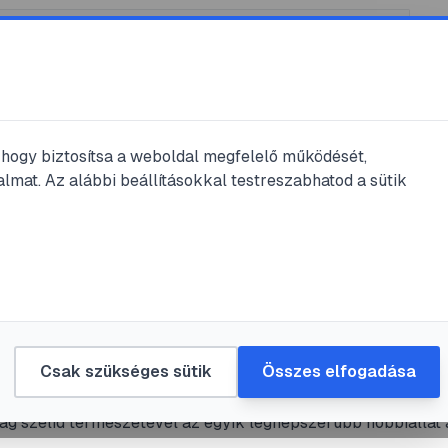
, hogy biztosítsa a weboldal megfelelő működését,
lmat. Az alábbi beállításokkal testreszabhatod a sütik
korpió
#
pandinus imperator
#
terrarisztika
#
egzotikus állat
szárskorpió tartása: részletes útmut
ozásához
Csak szükséges sütik
Összes elfogadása
rskorpió, vagyis a Pandinus imperator, lenyűgöző méretével
ag szelíd természetével az egyik legnépszerűbb hobbiállat 
úak kedvelői körében. Megfelelő gondozással, a trópusi élőh