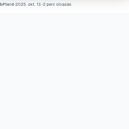
bPterd
•
2025. okt. 13.
•
2
perc olvasás
erráriumi körülmények biztosításával hosszú évekig
ködhetünk ebben a különleges élőlényben.