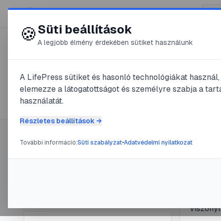
😍 LifePress
Süti beállítások
🍪
A legjobb élmény érdekében sütiket használunk
← Összes címke
🏷️
#
császárskorpió
A LifePress sütiket és hasonló technológiákat használ
elemezze a látogatottságot és személyre szabja a tarta
1
cikk található ezzel a címkével
használatát.
Részletes beállítások →
További információ:
Süti szabályzat
•
Adatvédelmi nyilatkozat
Címke információ
#
császárs
A csá
Név:
császárskorpió
Cikkek száma:
1
gond
Slug:
csaszarskorpio
A császá
viszonyl
ízeltláb