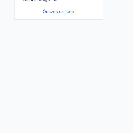
Összes címke →
😍 LifePress