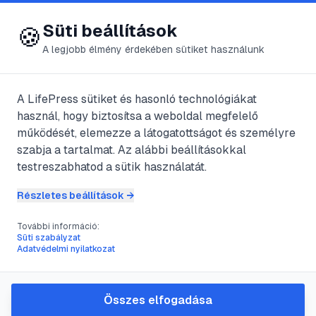
😍 LifePress
Bejelentkezés
Süti beállítások
🍪
A legjobb élmény érdekében sütiket használunk
← Összes címke
🏷️
#
CV
A LifePress sütiket és hasonló technológiákat
használ, hogy biztosítsa a weboldal megfelelő
működését, elemezze a látogatottságot és személyre
1
cikk található ezzel a címkével
szabja a tartalmat. Az alábbi beállításokkal
testreszabhatod a sütik használatát.
Részletes beállítások →
#
önéletrajz
#
karrier
#
álláskeresés
#
CV
További információ:
A meggyőző önéletrajz
Süti szabályzat
Adatvédelmi nyilatkozat
elkészítésének útmutatója
Ismerje meg, hogyan állíthat össze egy
professzionális és hatásos önéletrajzot, amely
Összes elfogadása
kiemeli Önt a jelöltek közül. Ez az útmutató