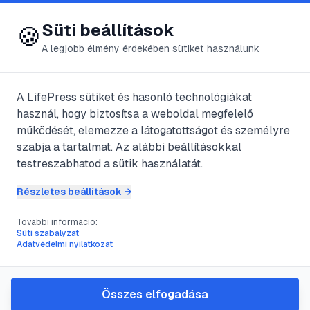
😍 LifePress
Bejelentkezés
Süti beállítások
🍪
A legjobb élmény érdekében sütiket használunk
← Összes címke
🏷️
#
dévanágari írás
A LifePress sütiket és hasonló technológiákat
használ, hogy biztosítsa a weboldal megfelelő
működését, elemezze a látogatottságot és személyre
1
cikk található ezzel a címkével
szabja a tartalmat. Az alábbi beállításokkal
testreszabhatod a sütik használatát.
Részletes beállítások →
#
marathi nyelvtanulás
#
nyelvtanulás
#
dévanágari írás
#
India
További információ:
A marathi nyelv elsajátítása:
Süti szabályzat
Adatvédelmi nyilatkozat
átfogó útmutató kezdőknek
Ez a cikk részletes útmutatót nyújt a marathi
nyelv elsajátításához, kezdve a dévanágari
Összes elfogadása
írásrendszer alapjaitól a nyelvtani szerkezetekig.