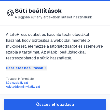
😍 LifePress
Bejelentkezés
Süti beállítások
🍪
A legjobb élmény érdekében sütiket használunk
← Összes címke
🏷️
#
diszkréció
A LifePress sütiket és hasonló technológiákat
használ, hogy biztosítsa a weboldal megfelelő
működését, elemezze a látogatottságot és személyre
1
cikk található ezzel a címkével
szabja a tartalmat. Az alábbi beállításokkal
testreszabhatod a sütik használatát.
Részletes beállítások →
#
menstruáció
#
diszkréció
#
higiénia
#
praktikus tippek
További információ:
Hogyan rejtsd el a
Süti szabályzat
Adatvédelmi nyilatkozat
menstruációdat diszkréten:
gyakorlati tippek és lépések
Összes elfogadása
Gyakorlati, lépésről lépésre megoldásokat találsz