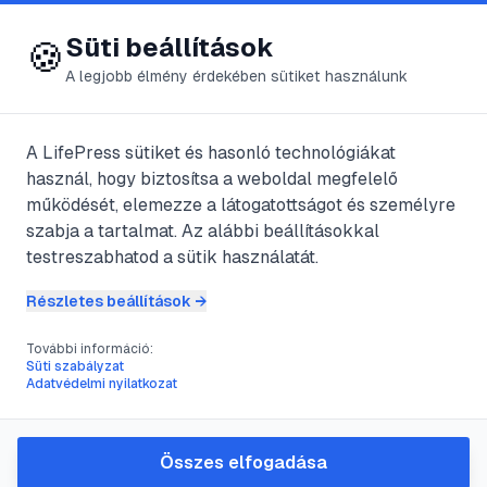
😍 LifePress
Bejelentkezés
Süti beállítások
🍪
A legjobb élmény érdekében sütiket használunk
← Összes címke
🏷️
#
DMV
A LifePress sütiket és hasonló technológiákat
használ, hogy biztosítsa a weboldal megfelelő
működését, elemezze a látogatottságot és személyre
1
cikk található ezzel a címkével
szabja a tartalmat. Az alábbi beállításokkal
testreszabhatod a sütik használatát.
Részletes beállítások →
#
autóeladás
#
Oregon
#
DMV
#
használt autó
További információ:
Hogyan add el az autódat
Süti szabályzat
Adatvédelmi nyilatkozat
Oregonban: egy teljes
útmutató
Összes elfogadása
Gépkocsid eladása Oregon államban