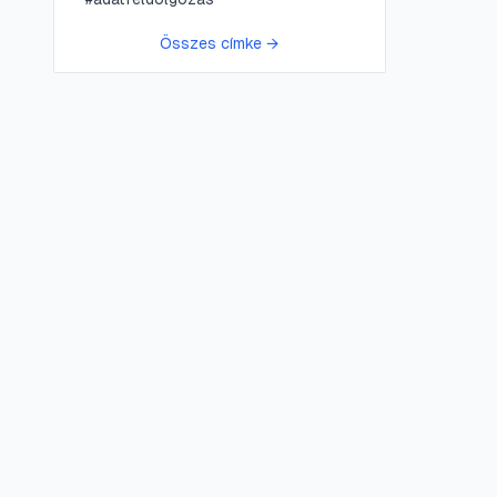
Összes címke →
😍 LifePress