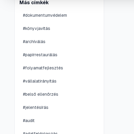
Más címkék
#
dokumentumvédelem
#
könyvjavítás
#
archíválás
#
papírrestaurálás
#
folyamatfejlesztés
#
vállalatirányítás
#
belső ellenőrzés
#
jelentésírás
#
audit
#
adatfeldolgozás