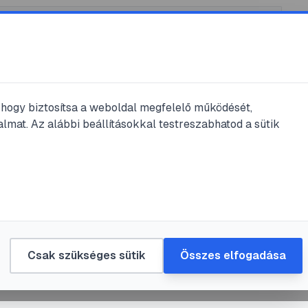
, hogy biztosítsa a weboldal megfelelő működését,
lmat. Az alábbi beállításokkal testreszabhatod a sütik
s
#
egészség
#
iskola
#
káros
esz a dohányosokkal?
rMeliton
•
2017. júl. 28.
•
1
perc olvasás
Csak szükséges sütik
Összes elfogadása