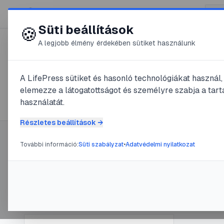
😍 LifePress
Süti beállítások
🍪
A legjobb élmény érdekében sütiket használunk
← Összes címke
🏷️
#
donyányos
A LifePress sütiket és hasonló technológiákat használ
elemezze a látogatottságot és személyre szabja a tarta
1
cikk található ezzel a címkével
használatát.
Részletes beállítások →
További információ:
Süti szabályzat
•
Adatvédelmi nyilatkozat
Címke információ
#
donyányo
Mi l
Név:
donyányos
Cikkek száma:
1
@
Sug
Slug:
donyanyos