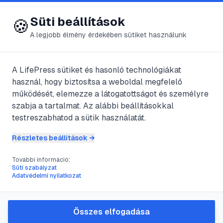
😍 LifePress
Bejelentkezés
Süti beállítások
🍪
A legjobb élmény érdekében sütiket használunk
← Összes címke
🏷️
#
Drew Barrymore
A LifePress sütiket és hasonló technológiákat
használ, hogy biztosítsa a weboldal megfelelő
működését, elemezze a látogatottságot és személyre
1
cikk található ezzel a címkével
szabja a tartalmat. Az alábbi beállításokkal
testreszabhatod a sütik használatát.
Részletes beállítások →
#
Drew Barrymore
#
Hugh Grant
#
romantikus
#
vígjáték
További információ:
Zene és szöveg
Süti szabályzat
Adatvédelmi nyilatkozat
@
jaksy
•
2011. szept. 10.
•
1
perc olvasás
Összes elfogadása