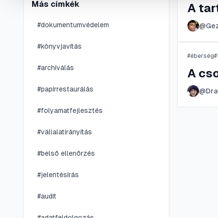
Más címkék
A tar
#
dokumentumvédelem
@
Ge
#
könyvjavítás
#
éberség
#
#
archíválás
A cso
#
papírrestaurálás
@
Dra
#
folyamatfejlesztés
#
vállalatirányítás
#
belső ellenőrzés
#
jelentésírás
#
audit
#
adatfeldolgozás