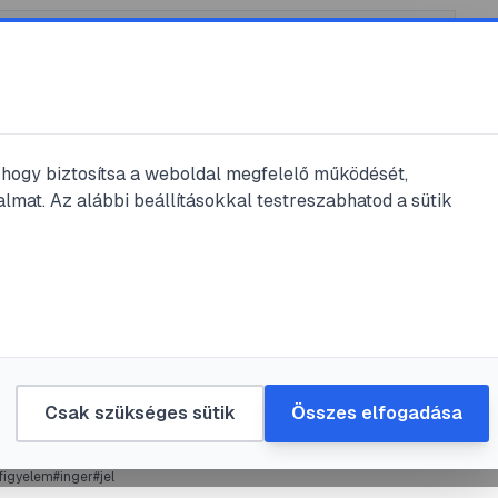
, hogy biztosítsa a weboldal megfelelő működését,
lmat. Az alábbi beállításokkal testreszabhatod a sütik
#
éberség
#
figyelem
#
frissesség
elem
otovCocktail
•
2025. jan. 26.
•
1
perc olvasás
Csak szükséges sütik
Összes elfogadása
figyelem
#
inger
#
jel