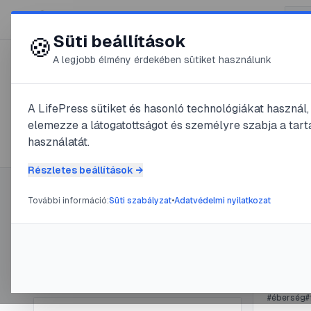
😍 LifePress
Süti beállítások
🍪
A legjobb élmény érdekében sütiket használunk
← Összes címke
🏷️
#
éberség
A LifePress sütiket és hasonló technológiákat használ
elemezze a látogatottságot és személyre szabja a tarta
3
cikk található ezzel a címkével
használatát.
Részletes beállítások →
További információ:
Süti szabályzat
•
Adatvédelmi nyilatkozat
Címke információ
#
agykéreg
Figy
Név:
éberség
Cikkek száma:
3
@
Mol
Slug:
eberseg
#
éberség
#