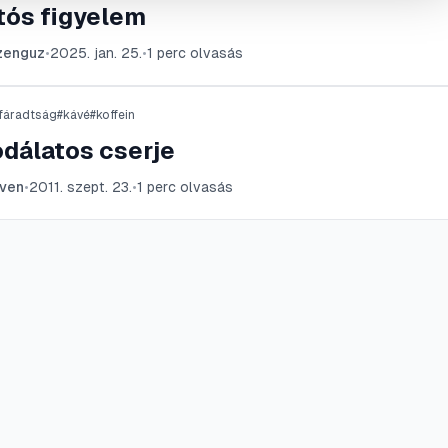
tós figyelem
zenguz
•
2025. jan. 25.
•
1
perc olvasás
fáradtság
#
kávé
#
koffein
dálatos cserje
ven
•
2011. szept. 23.
•
1
perc olvasás