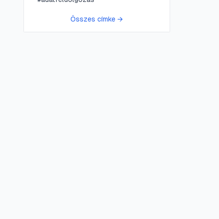
Összes címke →
😍 LifePress