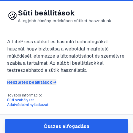
😍 LifePress
Bejelentkezés
Süti beállítások
🍪
A legjobb élmény érdekében sütiket használunk
← Összes címke
🏷️
#
edzéstippek
A LifePress sütiket és hasonló technológiákat
használ, hogy biztosítsa a weboldal megfelelő
működését, elemezze a látogatottságot és személyre
1
cikk található ezzel a címkével
szabja a tartalmat. Az alábbi beállításokkal
testreszabhatod a sütik használatát.
Részletes beállítások →
#
amerikai futball
#
labda elkapás
#
sporttechnika
#
edzéstippek
További információ:
A labda elkapásának
Süti szabályzat
Adatvédelmi nyilatkozat
művészete: technikák és
tippek amerikai futballhoz
Összes elfogadása
A pontos passz és az elkapás az amerikai futball