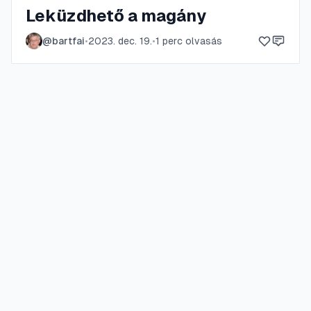
Leküzdhető a magány
@
bartfai
•
2023. dec. 19.
•
1
perc olvasás