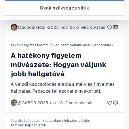
Csak szükséges sütik
Egy őszinte bocsánatkérés képes helyreállítani a
megtört bizalmat és megerősíteni a
kapcsolatokat. Fedezze fel, hogyan kérhet
@
quoddixidixi
•
2025. nov. 25.
•
3
perc olvasás
hatékonyan bocsánatot a felelősségvállalástól
kezdve a megfelelő szavak megválasztásán át a
tettekkel való bizonyításig. Ismerje meg a
#
aktív hallgatás
#
kommunikáció
#
empátia
#
emberi kapcsolatok
folyamat lépéseit és a leggyakoribb buktatókat,
A hatékony figyelem
hogy a megbékélés valóban sikeres legyen.
művészete: Hogyan váljunk
jobb hallgatóvá
A valódi kapcsolódás alapja a mély és figyelmes
hallgatás. Fedezze fel azokat a gyakorlati
technikákat és a tudatos hozzáállást, amelyek
@
GABOR
•
2025. okt. 13.
•
2
perc olvasás
segítségével nemcsak meghallja, hanem meg is
érti a másik embert, megerősítve ezzel emberi
kapcsolatait.
#
barátság
#
családi kapcsolatok
#
elszigetelődés
#
emberi kapcsolatok