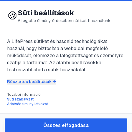
😍 LifePress
Bejelentkezés
Süti beállítások
🍪
A legjobb élmény érdekében sütiket használunk
← Összes címke
#
emberi
A LifePress sütiket és hasonló technológiákat
🏷️
használ, hogy biztosítsa a weboldal megfelelő
kapcsolatok
működését, elemezze a látogatottságot és személyre
szabja a tartalmat. Az alábbi beállításokkal
3
cikk található ezzel a címkével
testreszabhatod a sütik használatát.
Részletes beállítások →
További információ:
#
bocsánatkérés
#
kommunikáció
#
konfliktuskezelés
Süti szabályzat
#
emberi kapcsolatok
Adatvédelmi nyilatkozat
A bocsánatkérés művészete:
Lépések a sikeres
Összes elfogadása
megbékéléshez