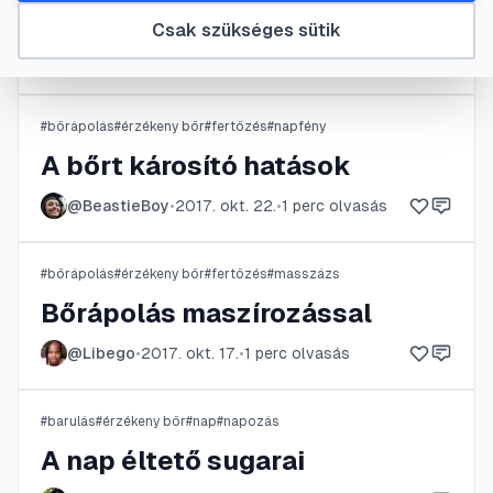
Az érzékeny bőr megóvása
Csak szükséges sütik
@
Jedi
•
2017. nov. 12.
•
1
perc olvasás
#
bőrápolás
#
érzékeny bőr
#
fertőzés
#
napfény
A bőrt károsító hatások
@
BeastieBoy
•
2017. okt. 22.
•
1
perc olvasás
#
bőrápolás
#
érzékeny bőr
#
fertőzés
#
masszázs
Bőrápolás maszírozással
@
Libego
•
2017. okt. 17.
•
1
perc olvasás
#
barulás
#
érzékeny bőr
#
nap
#
napozás
A nap éltető sugarai