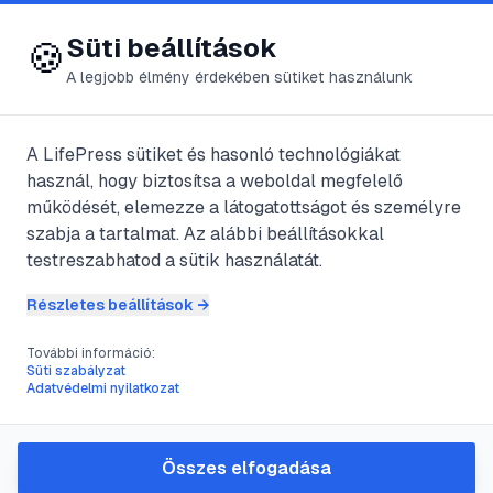
😍 LifePress
Bejelentkezés
Süti beállítások
🍪
A legjobb élmény érdekében sütiket használunk
← Összes címke
🏷️
#
érzékeny bőr
A LifePress sütiket és hasonló technológiákat
használ, hogy biztosítsa a weboldal megfelelő
működését, elemezze a látogatottságot és személyre
6
cikk található ezzel a címkével
szabja a tartalmat. Az alábbi beállításokkal
testreszabhatod a sütik használatát.
Részletes beállítások →
#
érzékeny bőr
#
Gyanta
#
szőrtelenítés
#
szőrtelenítő
További információ:
Gyanta vs. Szőrtelenítő krém
Süti szabályzat
Adatvédelmi nyilatkozat
@
gairgo
•
2021. ápr. 9.
•
1
perc olvasás
Összes elfogadása
#
arcápolás
#
bor
#
érzékeny bőr
#
napfény