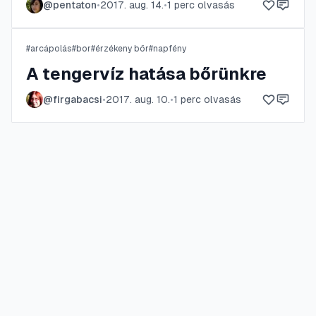
@
pentaton
•
2017. aug. 14.
•
1
perc olvasás
#
arcápolás
#
bor
#
érzékeny bőr
#
napfény
A tengervíz hatása bőrünkre
@
firgabacsi
•
2017. aug. 10.
•
1
perc olvasás