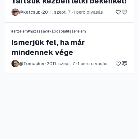
Tartsuk kézben lelki békénket!
@
ketcsup
•
2011. szept. 7.
•
1
perc olvasás
#
érzelem
#
házasság
#
kapcsolat
#
szerelem
Ismerjük fel, ha már
mindennek vége
@
Tomacher
•
2011. szept. 7.
•
1
perc olvasás