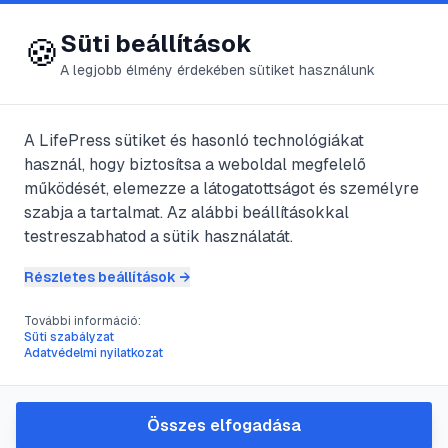
😍 LifePress
Bejelentkezés
Süti beállítások
🍪
A legjobb élmény érdekében sütiket használunk
← Összes címke
🏷️
#
érzelem
A LifePress sütiket és hasonló technológiákat
használ, hogy biztosítsa a weboldal megfelelő
működését, elemezze a látogatottságot és személyre
6
cikk található ezzel a címkével
szabja a tartalmat. Az alábbi beállításokkal
testreszabhatod a sütik használatát.
Részletes beállítások →
#
barátok
#
érzelem
#
főzés
#
megoldás
További információ:
Bánatos vagy? Most ennek
Süti szabályzat
Adatvédelmi nyilatkozat
vége
@
zsint
•
2025. jún. 30.
•
1
perc olvasás
Összes elfogadása