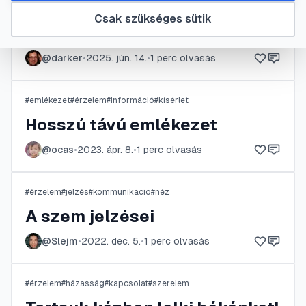
#
beszélgetés
#
érzelem
#
óvó néni
#
óvoda
Csak szükséges sütik
Óvodás lett a gyermek
@
darker
•
2025. jún. 14.
•
1
perc olvasás
#
emlékezet
#
érzelem
#
információ
#
kísérlet
Hosszú távú emlékezet
@
ocas
•
2023. ápr. 8.
•
1
perc olvasás
#
érzelem
#
jelzés
#
kommunikáció
#
néz
A szem jelzései
@
Slejm
•
2022. dec. 5.
•
1
perc olvasás
#
érzelem
#
házasság
#
kapcsolat
#
szerelem