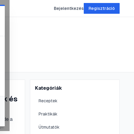
Bejelentkezés
Regisztráció
Kategóriák
ek és
Receptek
Praktikák
, de a
,
Útmutatók
ribb és