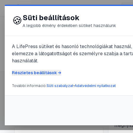
😍 LifePress
Süti beállítások
🍪
A legjobb élmény érdekében sütiket használunk
← Összes címke
🏷️
#
fájlkezelés
A LifePress sütiket és hasonló technológiákat használ
elemezze a látogatottságot és személyre szabja a tarta
1
cikk található ezzel a címkével
használatát.
Részletes beállítások →
További információ:
Süti szabályzat
•
Adatvédelmi nyilatkozat
Címke információ
#
pdf
#
fájlk
PDF 
Név:
fájlkezelés
Cikkek száma:
1
hala
Slug:
fajlkezeles
A PDF f
megnyitá
laptopró