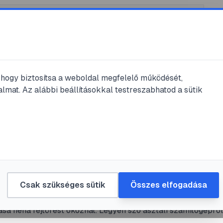
, hogy biztosítsa a weboldal megfelelő működését,
lmat. Az alábbi beállításokkal testreszabhatod a sütik
ezelés
#
útmutató
#
szoftver
fájlok megnyitása: útmutató kezdőkn
dóknak
Csak szükséges sütik
Összes elfogadása
ormátum a digitális dokumentumok megosztásának alapköve
sa néha fejtörést okozhat. Legyen szó asztali számítógépről
l vagy mobiltelefonról, ez az útmutató bemutatja a leggyako