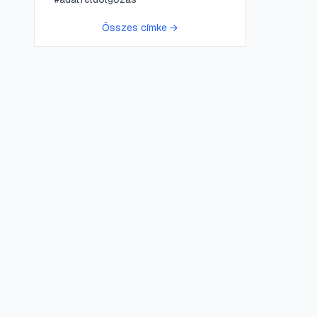
Összes címke →
😍 LifePress