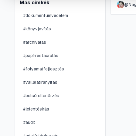
Más címkék
@
Nag
leghaté
megteki
#
dokumentumvédelem
#
könyvjavítás
#
archíválás
#
papírrestaurálás
#
folyamatfejlesztés
#
vállalatirányítás
#
belső ellenőrzés
#
jelentésírás
#
audit
#
adatfeldolgozás