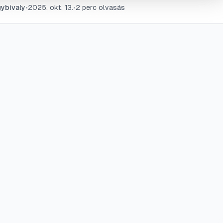
ybivaly
•
2025. okt. 13.
•
2
perc olvasás
konyabb módszereket, hogy bármilyen PDF fájlt zökkenőme
nthessen.