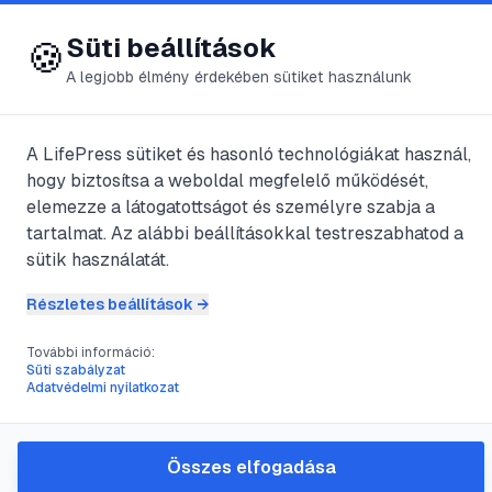
😍 LifePress
Bejelentkezés
Süti beállítások
🍪
A legjobb élmény érdekében sütiket használunk
← Összes címke
🏷️
#
fegyverkarbantartá
A LifePress sütiket és hasonló technológiákat használ,
hogy biztosítsa a weboldal megfelelő működését,
elemezze a látogatottságot és személyre szabja a
1
cikk található ezzel a címkével
tartalmat. Az alábbi beállításokkal testreszabhatod a
sütik használatát.
Részletes beállítások →
#
fegyver barnítás
#
hidegbarnítás
#
fegyverkarbantartás
#
fegyver felújítás
További információ:
Süti szabályzat
A fegyvercső barnítása:
Adatvédelmi nyilatkozat
útmutató a tökéletes
felületkezeléshez
Összes elfogadása
Ismerje meg a fegyveralkatrészek