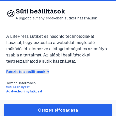
😍 LifePress
Bejelentkezés
Süti beállítások
🍪
A legjobb élmény érdekében sütiket használunk
← Összes címke
🏷️
#
fehérje diéta
A LifePress sütiket és hasonló technológiákat
használ, hogy biztosítsa a weboldal megfelelő
működését, elemezze a látogatottságot és személyre
2
cikk található ezzel a címkével
szabja a tartalmat. Az alábbi beállításokkal
testreszabhatod a sütik használatát.
Részletes beállítások →
#
30 napos fogyókúra
#
diéta
#
diétás étrend
#
fehérje diéta
További információ:
Élj könnyedén
Süti szabályzat
Adatvédelmi nyilatkozat
@
Messer
•
2017. aug. 8.
•
1
perc olvasás
Összes elfogadása
#
30 napos fogyókúra
#
diéta
#
diétás étrend
#
fehérje diéta