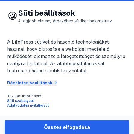
😍 LifePress
Bejelentkezés
Süti beállítások
🍪
A legjobb élmény érdekében sütiket használunk
← Összes címke
🏷️
#
feketelőpor
A LifePress sütiket és hasonló technológiákat
használ, hogy biztosítsa a weboldal megfelelő
működését, elemezze a látogatottságot és személyre
1
cikk található ezzel a címkével
szabja a tartalmat. Az alábbi beállításokkal
testreszabhatod a sütik használatát.
Részletes beállítások →
#
feketelőpor
#
kémia
#
történelem
#
pirotechnika
További információ:
A feketelőpor készítésének
Süti szabályzat
Adatvédelmi nyilatkozat
művészete és tudománya
A feketelőpor, ez a történelmi jelentőségű
keverék, évszázadokon át formálta a hadviselést
Összes elfogadása
és a technológiai fejlődést. Elkészítése egy precíz