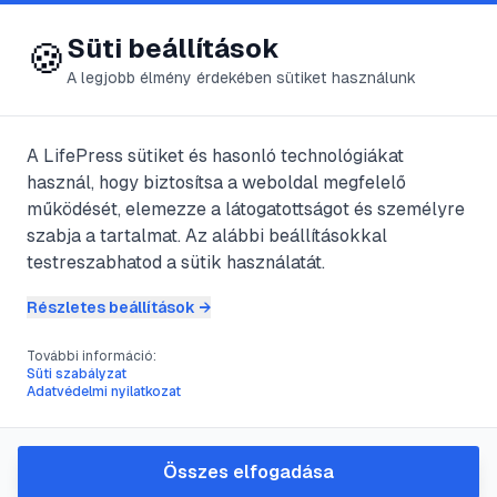
😍 LifePress
Bejelentkezés
Süti beállítások
🍪
A legjobb élmény érdekében sütiket használunk
← Összes címke
🏷️
#
férfi frizura
A LifePress sütiket és hasonló technológiákat
használ, hogy biztosítsa a weboldal megfelelő
működését, elemezze a látogatottságot és személyre
1
cikk található ezzel a címkével
szabja a tartalmat. Az alábbi beállításokkal
testreszabhatod a sütik használatát.
Részletes beállítások →
#
buzz cut
#
otthoni hajvágás
#
férfi frizura
#
hajápolás
További információ:
Buzz cut otthon: lépésről
Süti szabályzat
Adatvédelmi nyilatkozat
lépésre útmutató és gyakorlati
tippek
Összes elfogadása
A cikk gyakorlati útmutatót ad a buzz cut otthoni