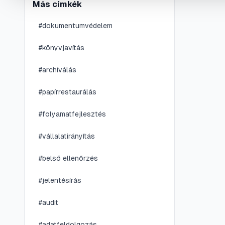
Más címkék
#
dokumentumvédelem
#
könyvjavítás
#
archíválás
#
papírrestaurálás
#
folyamatfejlesztés
#
vállalatirányítás
#
belső ellenőrzés
#
jelentésírás
#
audit
#
adatfeldolgozás