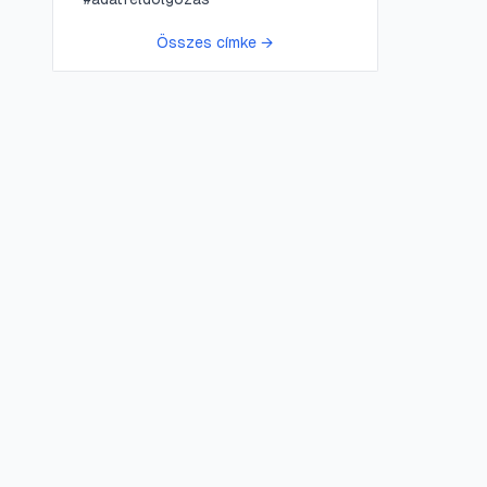
Összes címke →
😍 LifePress