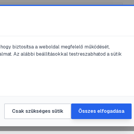
, hogy biztosítsa a weboldal megfelelő működését,
lmat. Az alábbi beállításokkal testreszabhatod a sütik
ilm2
#
gyerek4
#
szülő3
divatba jött a diafilmezés!
t
•
2025. júl. 24.
•
1
perc olvasás
Csak szükséges sütik
Összes elfogadása