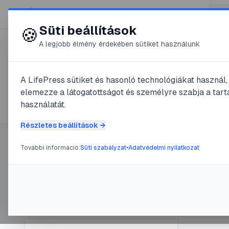
😍 LifePress
Süti beállítások
🍪
A legjobb élmény érdekében sütiket használunk
← Összes címke
🏷️
#
gyerek4
A LifePress sütiket és hasonló technológiákat használ
elemezze a látogatottságot és személyre szabja a tarta
1
cikk található ezzel a címkével
használatát.
Részletes beállítások →
További információ:
Süti szabályzat
•
Adatvédelmi nyilatkozat
Címke információ
#
dia1
#
diaf
Újra 
Név:
gyerek4
Cikkek száma:
1
@
Snit
Slug:
gyerek4