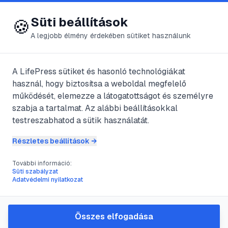
😍 LifePress
Bejelentkezés
Süti beállítások
🍪
A legjobb élmény érdekében sütiket használunk
← Összes címke
🏷️
#
hableány
A LifePress sütiket és hasonló technológiákat
használ, hogy biztosítsa a weboldal megfelelő
működését, elemezze a látogatottságot és személyre
1
cikk található ezzel a címkével
szabja a tartalmat. Az alábbi beállításokkal
testreszabhatod a sütik használatát.
Részletes beállítások →
#
akvamarin
#
berill
#
depresszió
#
hableány
További információ:
Akvamarin
Süti szabályzat
Adatvédelmi nyilatkozat
@
Giraffe
•
2024. febr. 14.
•
1
perc olvasás
Összes elfogadása