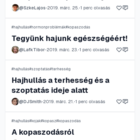
@
SzkeLajos
•
2019. márc. 25.
•
1
perc olvasás
#
hajhullás
#
hormonproblémák
#
kopaszodás
Tegyünk hajunk egészségéért!
@
LafkTibor
•
2019. márc. 23.
•
1
perc olvasás
#
hajhullás
#
szoptatás
#
terhesség
Hajhullás a terhesség és a
szoptatás ideje alatt
@
DJSmith
•
2019. márc. 21.
•
1
perc olvasás
#
hajhullás
#
kojak
#
kopasz
#
kopaszodás
A kopaszodásról