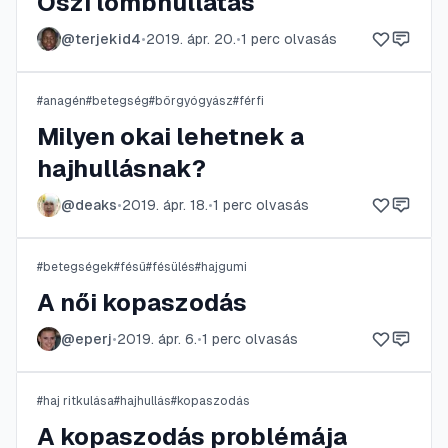
Őszi lombhullatás
@
terjekid4
•
2019. ápr. 20.
•
1
perc olvasás
#
anagén
#
betegség
#
bőrgyógyász
#
férfi
Milyen okai lehetnek a
hajhullásnak?
@
deaks
•
2019. ápr. 18.
•
1
perc olvasás
#
betegségek
#
fésű
#
fésülés
#
hajgumi
A női kopaszodás
@
eperj
•
2019. ápr. 6.
•
1
perc olvasás
#
haj ritkulása
#
hajhullás
#
kopaszodás
A kopaszodás problémája