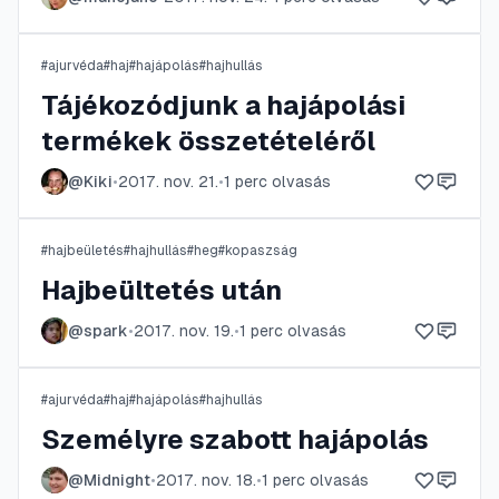
#
ajurvéda
#
haj
#
hajápolás
#
hajhullás
Tájékozódjunk a hajápolási
termékek összetételéről
@
Kiki
•
2017. nov. 21.
•
1
perc olvasás
#
hajbeületés
#
hajhullás
#
heg
#
kopaszság
Hajbeültetés után
@
spark
•
2017. nov. 19.
•
1
perc olvasás
#
ajurvéda
#
haj
#
hajápolás
#
hajhullás
Személyre szabott hajápolás
@
Midnight
•
2017. nov. 18.
•
1
perc olvasás