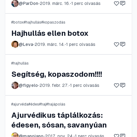
@
ParDon
•
2019. márc. 16.
•
1
perc olvasás
#
botox
#
hajhullás
#
kopaszodás
Hajhullás ellen botox
@
Leva
•
2019. márc. 14.
•
1
perc olvasás
#
hajhullás
Segítség, kopaszodom!!!!
@
figyelo
•
2019. febr. 27.
•
1
perc olvasás
#
ajurvéda
#
édes
#
haj
#
hajápolás
Ajurvédikus táplálkozás:
édesen, sósan, savanyúan
@
manojano
•
2017. nov. 24.
•
1
perc olvasás