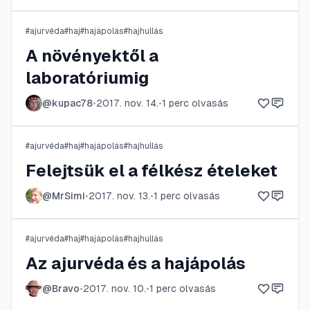
#
ajurvéda
#
haj
#
hajápolás
#
hajhullás
A növényektől a
laboratóriumig
@
kupac78
•
2017. nov. 14.
•
1
perc olvasás
#
ajurvéda
#
haj
#
hajápolás
#
hajhullás
Felejtsük el a félkész ételeket
@
MrSimi
•
2017. nov. 13.
•
1
perc olvasás
#
ajurvéda
#
haj
#
hajápolás
#
hajhullás
Az ajurvéda és a hajápolás
@
Bravo
•
2017. nov. 10.
•
1
perc olvasás