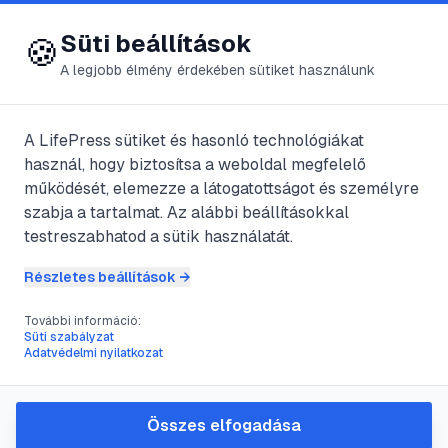
😍 LifePress
Bejelentkezés
Süti beállítások
🍪
A legjobb élmény érdekében sütiket használunk
← Összes címke
🏷️
#
hajhullás
A LifePress sütiket és hasonló technológiákat
használ, hogy biztosítsa a weboldal megfelelő
működését, elemezze a látogatottságot és személyre
40
cikk található ezzel a címkével
szabja a tartalmat. Az alábbi beállításokkal
testreszabhatod a sütik használatát.
Részletes beállítások →
#
fájdalom
#
gyermekbetegség
#
hajhullás
#
kopaszság
További információ:
Hajhullás
Süti szabályzat
Adatvédelmi nyilatkozat
@
chicco
•
2022. okt. 21.
•
1
perc olvasás
Összes elfogadása
#
fejbőr
#
fertőzés
#
gomba
#
gyulladt