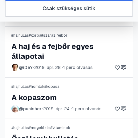
Gomba a fejbőrön
Csak szükséges sütik
@
Andrea2
•
2020. ápr. 6.
•
1
perc olvasás
#
hajhullás
#
korpa
#
száraz fejbőr
A haj és a fejbőr egyes
állapotai
@
iDeY
•
2019. ápr. 28.
•
1
perc olvasás
#
hajhullás
#
homlok
#
kopasz
A kopaszom
@
punisher
•
2019. ápr. 24.
•
1
perc olvasás
#
hajhullás
#
megelőzés
#
vitaminok