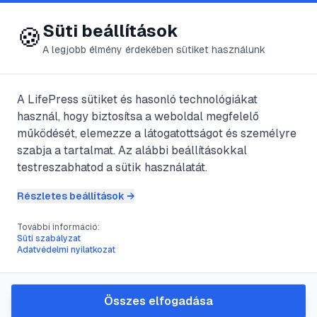
😍 LifePress
Bejelentkezés
Süti beállítások
🍪
A legjobb élmény érdekében sütiket használunk
← Összes címke
🏷️
#
hulladékcsökkentés
A LifePress sütiket és hasonló technológiákat
használ, hogy biztosítsa a weboldal megfelelő
működését, elemezze a látogatottságot és személyre
1
cikk található ezzel a címkével
szabja a tartalmat. Az alábbi beállításokkal
testreszabhatod a sütik használatát.
Részletes beállítások →
#
környezetvédelem
#
otthon
#
energiahatékonyság
#
hulladékcsökkentés
További információ:
Süti szabályzat
Hogyan tehetsz a környezetért
Adatvédelmi nyilatkozat
otthon: gyakorlati lépések és
ötletek
Összes elfogadása
Gyakorlati útmutató otthoni