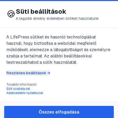
😍 LifePress
Bejelentkezés
Süti beállítások
🍪
A legjobb élmény érdekében sütiket használunk
← Összes címke
🏷️
#
hullámos papagáj
A LifePress sütiket és hasonló technológiákat
használ, hogy biztosítsa a weboldal megfelelő
működését, elemezze a látogatottságot és személyre
1
cikk található ezzel a címkével
szabja a tartalmat. Az alábbi beállításokkal
testreszabhatod a sütik használatát.
Részletes beállítások →
#
hullámos papagáj
#
madár szelídítés
#
papagáj nevelés
#
kisállat tartás
További információ:
Süti szabályzat
Hogyan szelídítsük kézhez a
Adatvédelmi nyilatkozat
hullámos papagájt: útmutató
lépésről lépésre
Összes elfogadása
A hullámos papagáj kézhez szoktatása türelmet