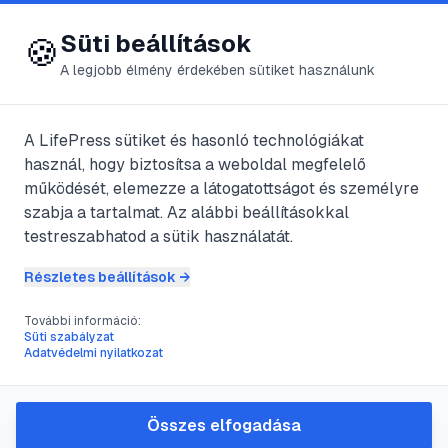
😍 LifePress
Bejelentkezés
Süti beállítások
🍪
A legjobb élmény érdekében sütiket használunk
← Összes címke
🏷️
#
húsételek
A LifePress sütiket és hasonló technológiákat
használ, hogy biztosítsa a weboldal megfelelő
működését, elemezze a látogatottságot és személyre
1
cikk található ezzel a címkével
szabja a tartalmat. Az alábbi beállításokkal
testreszabhatod a sütik használatát.
Részletes beállítások →
#
bacon elősütés
#
konyhai tippek
#
meal prep
#
recept
További információ:
A bacon elősütésének titkai:
Süti szabályzat
Adatvédelmi nyilatkozat
időtakarékos megoldások a
konyhában
Összes elfogadása
Az elősütött baconnel rengeteg időt és energiát