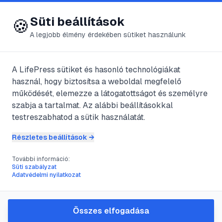
😍 LifePress
Bejelentkezés
Süti beállítások
🍪
A legjobb élmény érdekében sütiket használunk
← Összes címke
🏷️
#
Így is lehet nyaralni
A LifePress sütiket és hasonló technológiákat
használ, hogy biztosítsa a weboldal megfelelő
működését, elemezze a látogatottságot és személyre
1
cikk található ezzel a címkével
szabja a tartalmat. Az alábbi beállításokkal
testreszabhatod a sütik használatát.
Részletes beállítások →
#
Így is lehet nyaralni
További információ:
Hostel, kanapészörf , ami
Süti szabályzat
Adatvédelmi nyilatkozat
igazán olcsó
@
xxxyyy
•
2025. jún. 21.
•
1
perc olvasás
Összes elfogadása