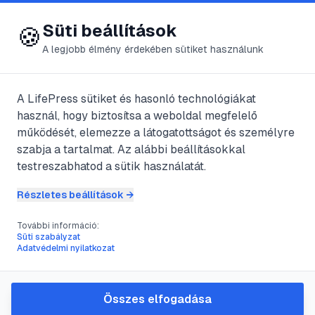
😍 LifePress
Bejelentkezés
Süti beállítások
🍪
A legjobb élmény érdekében sütiket használunk
← Összes címke
🏷️
#
iszkémia
A LifePress sütiket és hasonló technológiákat
használ, hogy biztosítsa a weboldal megfelelő
működését, elemezze a látogatottságot és személyre
2
cikk található ezzel a címkével
szabja a tartalmat. Az alábbi beállításokkal
testreszabhatod a sütik használatát.
Részletes beállítások →
#
érelmeszesedés
#
infarktus
#
iszkémia
#
szívizomelhalás
További információ:
Miokardinális infarktus
Süti szabályzat
Adatvédelmi nyilatkozat
@
PiszokAlfrd
•
2020. dec. 26.
•
1
perc olvasás
Összes elfogadása
#
erő
#
iszkémia
#
légzési zavarok
#
Stroke