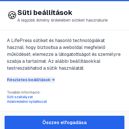
😍 LifePress
Bejelentkezés
Süti beállítások
🍪
A legjobb élmény érdekében sütiket használunk
← Összes címke
🏷️
#
ízzület
A LifePress sütiket és hasonló technológiákat
használ, hogy biztosítsa a weboldal megfelelő
működését, elemezze a látogatottságot és személyre
1
cikk található ezzel a címkével
szabja a tartalmat. Az alábbi beállításokkal
testreszabhatod a sütik használatát.
Részletes beállítások →
#
betegség
#
gyulladás
#
ízzület
#
reuma
További információ:
Reumás betegségek
Süti szabályzat
Adatvédelmi nyilatkozat
@
Bombera
•
2020. dec. 16.
•
1
perc olvasás
Összes elfogadása