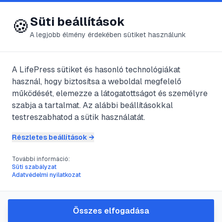
😍 LifePress
Bejelentkezés
Süti beállítások
🍪
A legjobb élmény érdekében sütiket használunk
← Összes címke
🏷️
#
képletek
A LifePress sütiket és hasonló technológiákat
használ, hogy biztosítsa a weboldal megfelelő
működését, elemezze a látogatottságot és személyre
1
cikk található ezzel a címkével
szabja a tartalmat. Az alábbi beállításokkal
testreszabhatod a sütik használatát.
Részletes beállítások →
#
tanulás
#
matematika
#
fizika
#
képletek
További információ:
Hogyan memorizáljunk
Süti szabályzat
Adatvédelmi nyilatkozat
matematikai és fizikai
képleteket hatékonyan
Összes elfogadása
A matematika és a fizika képletei gyakran