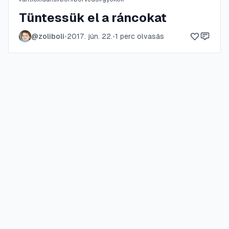
Tüntessük el a ráncokat
@
zoliboli
•
2017. jún. 22.
•
1
perc olvasás