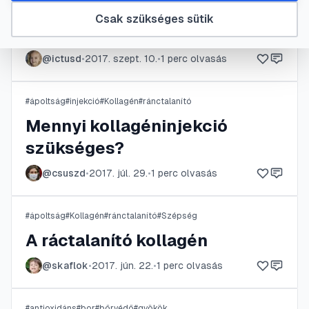
#
ápoltság
#
fehérje
#
Kollagén
#
ránctalanító
Csak szükséges sütik
Mi az a kollagén?
@
ictusd
•
2017. szept. 10.
•
1
perc olvasás
#
ápoltság
#
injekció
#
Kollagén
#
ránctalanító
Mennyi kollagéninjekció
szükséges?
@
csuszd
•
2017. júl. 29.
•
1
perc olvasás
#
ápoltság
#
Kollagén
#
ránctalanító
#
Szépség
A ráctalanító kollagén
@
skaflok
•
2017. jún. 22.
•
1
perc olvasás
#
antioxidáns
#
bor
#
bőrvédő
#
gyökök