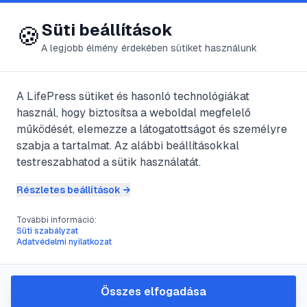
😍 LifePress
Bejelentkezés
Süti beállítások
🍪
A legjobb élmény érdekében sütiket használunk
← Összes címke
🏷️
#
Kollagén
A LifePress sütiket és hasonló technológiákat
használ, hogy biztosítsa a weboldal megfelelő
működését, elemezze a látogatottságot és személyre
5
cikk található ezzel a címkével
szabja a tartalmat. Az alábbi beállításokkal
testreszabhatod a sütik használatát.
Részletes beállítások →
#
ápoltság
#
injekció
#
Kollagén
#
ránctalanító
További információ:
Ráncok ellen
Süti szabályzat
Adatvédelmi nyilatkozat
kollagéninjekcióval
@
SzcsKristf
•
2017. okt. 22.
•
1
perc olvasás
Összes elfogadása