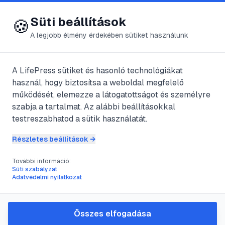
😍 LifePress
Bejelentkezés
Süti beállítások
🍪
A legjobb élmény érdekében sütiket használunk
← Összes címke
🏷️
#
konyhai higiénia
A LifePress sütiket és hasonló technológiákat
használ, hogy biztosítsa a weboldal megfelelő
működését, elemezze a látogatottságot és személyre
1
cikk található ezzel a címkével
szabja a tartalmat. Az alábbi beállításokkal
testreszabhatod a sütik használatát.
Részletes beállítások →
#
konyhai olló
#
konyhai eszközök
#
főzési tippek
#
csirke feldolgozás
További információ:
Süti szabályzat
A konyhai olló: a konyha rejtett
Adatvédelmi nyilatkozat
svájci bicskája
A konyhai olló sokkal több egy egyszerű
Összes elfogadása
vágóeszköznél; egy multifunkcionális segítőtárs,