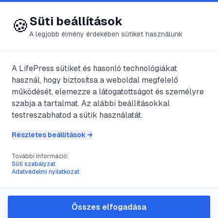
😍 LifePress
Bejelentkezés
Süti beállítások
🍪
A legjobb élmény érdekében sütiket használunk
← Összes címke
🏷️
#
koplalással ne
A LifePress sütiket és hasonló technológiákat
használ, hogy biztosítsa a weboldal megfelelő
működését, elemezze a látogatottságot és személyre
1
cikk található ezzel a címkével
szabja a tartalmat. Az alábbi beállításokkal
testreszabhatod a sütik használatát.
Részletes beállítások →
#
"csodaszerek"
#
étkezési napló
#
koplalással ne
#
lassú evés
További információ:
Csodaszerek helyett 9 tanács
Süti szabályzat
Adatvédelmi nyilatkozat
@
TRINITI
•
2017. nov. 10.
•
1
perc olvasás
Összes elfogadása