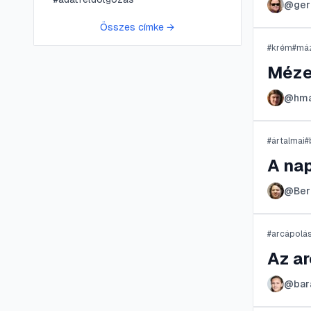
@
ger
Összes címke →
#
krém
#
má
Méze
@
hma
#
ártalmai
#
A nap
@
Ber
#
arcápolá
Az ar
@
bar