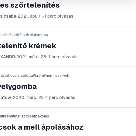
es szőrtelenítés
sicsaba
•
2021. ápr. 11.
•
1
perc olvasás
#
krém
#
szőr
#
szőreltávolítás
telenítő krémek
EXANDR
•
2021. márc. 28.
•
1
perc olvasás
mba
#
hüvelytabletta
#
krém
#
nemi szervek
velygomba
ya1qw
•
2020. márc. 25.
•
1
perc olvasás
s
#
krém
#
mellápolás
#
pakolás
csok a mell ápolásához