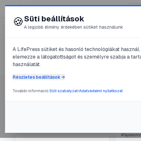
😍 LifePress
Süti beállítások
🍪
A legjobb élmény érdekében sütiket használunk
← Összes címke
🏷️
#
krém
A LifePress sütiket és hasonló technológiákat használ
elemezze a látogatottságot és személyre szabja a tarta
9
cikk található ezzel a címkével
használatát.
Részletes beállítások →
További információ:
Süti szabályzat
•
Adatvédelmi nyilatkozat
Címke információ
#
arc
#
fertő
Körö
Név:
krém
Cikkek száma:
9
@
fla
Slug:
krem
#
fájdalom