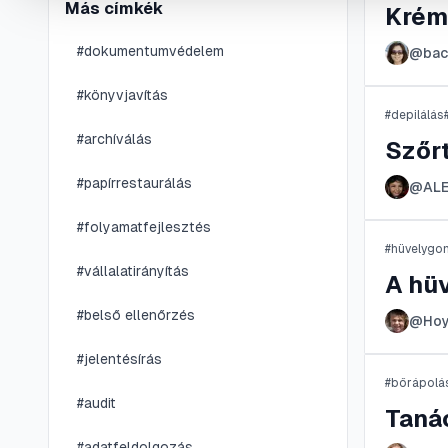
Más címkék
Krém
#
dokumentumvédelem
@
bac
#
könyvjavítás
#
depilálás
#
archíválás
Szőr
#
papírrestaurálás
@
AL
#
folyamatfejlesztés
#
hüvelygo
#
vállalatirányítás
A hü
#
belső ellenőrzés
@
Ho
#
jelentésírás
#
bőrápolá
#
audit
Taná
#
adatfeldolgozás