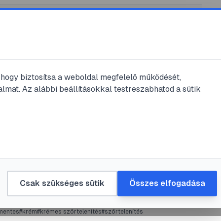
, hogy biztosítsa a weboldal megfelelő működését,
lmat. Az alábbi beállításokkal testreszabhatod a sütik
tlenítő
#
gyulladás
#
kence
mvirág krém sk
mez
•
2023. jan. 15.
•
1
perc olvasás
Csak szükséges sütik
Összes elfogadása
mentes
#
krém
#
krémes szőrtelenítés
#
szőrtelenítés