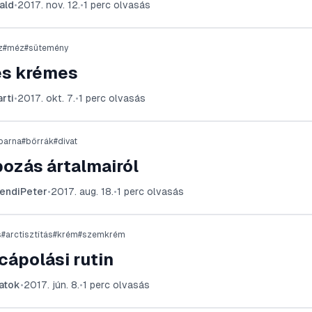
ald
•
2017. nov. 12.
•
1
perc olvasás
z
#
méz
#
sütemény
s krémes
rti
•
2017. okt. 7.
•
1
perc olvasás
barna
#
bőrrák
#
divat
ozás ártalmairól
endiPeter
•
2017. aug. 18.
•
1
perc olvasás
s
#
arctisztítás
#
krém
#
szemkrém
cápolási rutin
atok
•
2017. jún. 8.
•
1
perc olvasás