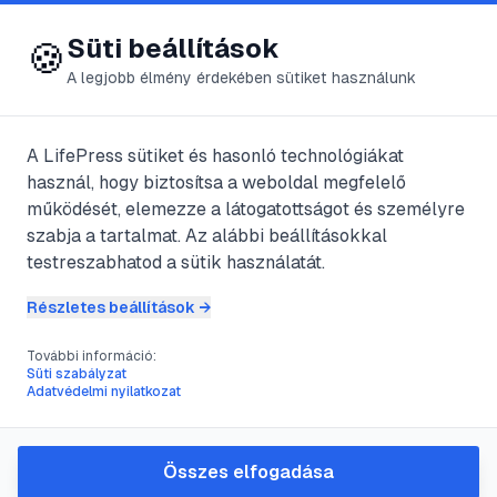
😍 LifePress
Bejelentkezés
Süti beállítások
🍪
A legjobb élmény érdekében sütiket használunk
← Összes címke
🏷️
#
lelki béke
A LifePress sütiket és hasonló technológiákat
használ, hogy biztosítsa a weboldal megfelelő
működését, elemezze a látogatottságot és személyre
5
cikk található ezzel a címkével
szabja a tartalmat. Az alábbi beállításokkal
testreszabhatod a sütik használatát.
Részletes beállítások →
#
420 km gyaloglás
#
Esztergomtól Máriagyűdig
#
lelki béke
#
olcsó szállások
További információ:
Süti szabályzat
Zarándoklat a magyar El
Adatvédelmi nyilatkozat
Caminon
@
yavin
•
2022. aug. 3.
•
1
perc olvasás
Összes elfogadása