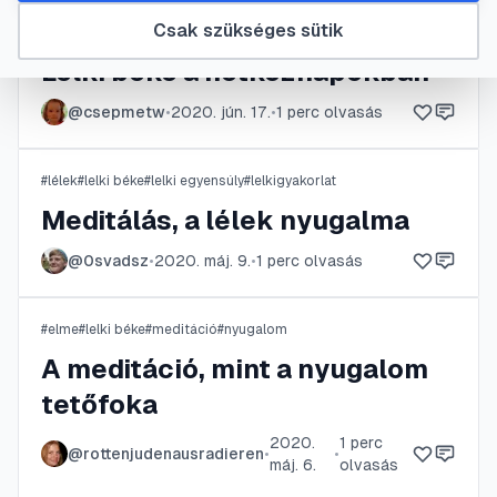
Csak szükséges sütik
#
feszültség
#
hétköznap
#
lelki béke
#
meditáció
Lelki béke a hétköznapokban
@
csepmetw
•
2020. jún. 17.
•
1
perc olvasás
#
lélek
#
lelki béke
#
lelki egyensúly
#
lelkigyakorlat
Meditálás, a lélek nyugalma
@
0svadsz
•
2020. máj. 9.
•
1
perc olvasás
#
elme
#
lelki béke
#
meditáció
#
nyugalom
A meditáció, mint a nyugalom
tetőfoka
2020.
1
perc
@
rottenjudenausradieren
•
•
máj. 6.
olvasás