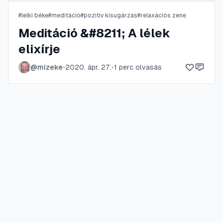
#
lelki béke
#
meditáció
#
pozitív kisugárzás
#
relaxációs zene
Meditáció &#8211; A lélek
elixírje
@
mizeke
•
2020. ápr. 27.
•
1
perc olvasás