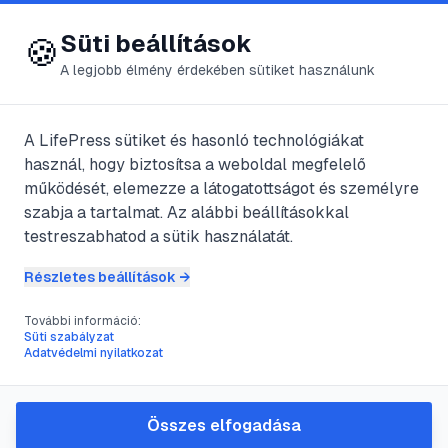
😍 LifePress
Bejelentkezés
Süti beállítások
🍪
A legjobb élmény érdekében sütiket használunk
← Összes címke
🏷️
#
állatgondozás
A LifePress sütiket és hasonló technológiákat
használ, hogy biztosítsa a weboldal megfelelő
működését, elemezze a látogatottságot és személyre
2
cikk található ezzel a címkével
szabja a tartalmat. Az alábbi beállításokkal
testreszabhatod a sütik használatát.
Részletes beállítások →
#
vadállatmentés
#
állatgondozás
#
természetvédelem
#
önkéntesség
További információ:
Süti szabályzat
Útmutató a
Adatvédelmi nyilatkozat
vadállatmentéshez: Hogyan
váljunk vadállat-rehabilitálóvá
Összes elfogadása
A sérült vagy elárvult vadon élő állatok