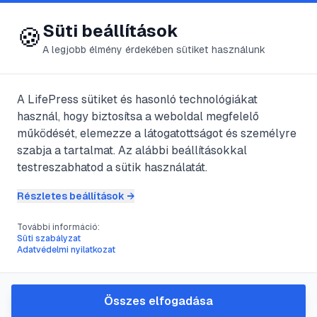
😍 LifePress
Bejelentkezés
Süti beállítások
🍪
A legjobb élmény érdekében sütiket használunk
← Összes címke
🏷️
#
megszűnés
A LifePress sütiket és hasonló technológiákat
használ, hogy biztosítsa a weboldal megfelelő
működését, elemezze a látogatottságot és személyre
1
cikk található ezzel a címkével
szabja a tartalmat. Az alábbi beállításokkal
testreszabhatod a sütik használatát.
Részletes beállítások →
#
adósság
#
könyvelő
#
kötelezettség
#
megszűnés
További információ:
Mikor kell tevékenységzáró
Süti szabályzat
Adatvédelmi nyilatkozat
mérleget készíteni?
@
liebe
•
2011. szept. 14.
•
1
perc olvasás
Összes elfogadása