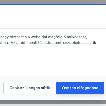
, hogy biztosítsa a weboldal megfelelő működését,
lmat. Az alábbi beállításokkal testreszabhatod a sütik
yasztás
#
kicsik
#
mennyiség
g a babánál
asz
•
2024. máj. 24.
•
1
perc olvasás
Csak szükséges sütik
Összes elfogadása