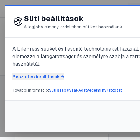
😍 LifePress
Süti beállítások
🍪
A legjobb élmény érdekében sütiket használunk
← Összes címke
🏷️
#
mennyiség
A LifePress sütiket és hasonló technológiákat használ
elemezze a látogatottságot és személyre szabja a tarta
1
cikk található ezzel a címkével
használatát.
Részletes beállítások →
További információ:
Süti szabályzat
•
Adatvédelmi nyilatkozat
Címke információ
#
baba
#
fog
Éhsé
Név:
mennyiség
Cikkek száma:
1
@
mid
Slug:
mennyiseg