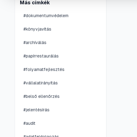
Más címkék
#
dokumentumvédelem
#
könyvjavítás
#
archíválás
#
papírrestaurálás
#
folyamatfejlesztés
#
vállalatirányítás
#
belső ellenőrzés
#
jelentésírás
#
audit
#
adatfeldolgozás