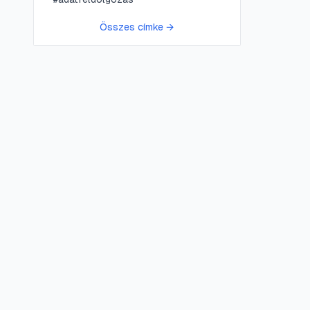
Összes címke →
😍 LifePress