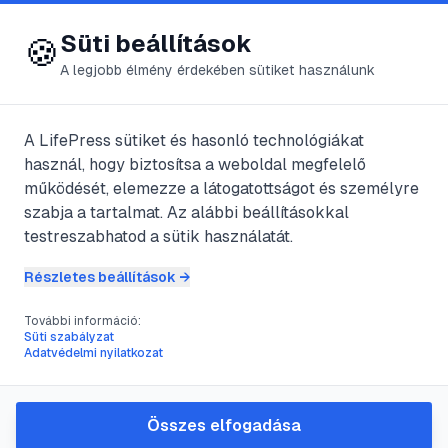
😍 LifePress
Bejelentkezés
Süti beállítások
🍪
A legjobb élmény érdekében sütiket használunk
← Összes címke
🏷️
#
Mérleg férfi
A LifePress sütiket és hasonló technológiákat
használ, hogy biztosítsa a weboldal megfelelő
működését, elemezze a látogatottságot és személyre
1
cikk található ezzel a címkével
szabja a tartalmat. Az alábbi beállításokkal
testreszabhatod a sütik használatát.
Részletes beállítások →
#
Mérleg férfi
#
Vízöntő nő
#
párkapcsolat
#
asztrológia
További információ:
Hogyan működik együtt a
Süti szabályzat
Adatvédelmi nyilatkozat
Mérleg férfi és a Vízöntő nő:
gyakorlatias útmutató
Összes elfogadása
A Mérleg férfi és a Vízöntő nő kapcsolata