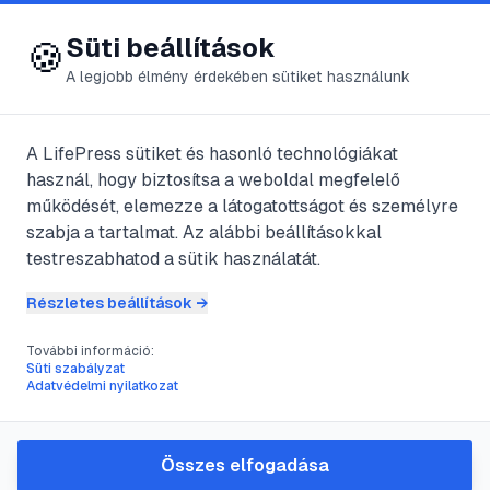
😍 LifePress
Bejelentkezés
Süti beállítások
🍪
A legjobb élmény érdekében sütiket használunk
← Összes címke
🏷️
#
mózeskosár
A LifePress sütiket és hasonló technológiákat
használ, hogy biztosítsa a weboldal megfelelő
működését, elemezze a látogatottságot és személyre
1
cikk található ezzel a címkével
szabja a tartalmat. Az alábbi beállításokkal
testreszabhatod a sütik használatát.
Részletes beállítások →
#
babakocsi
#
közlekedés
#
mózeskosár
#
séta
További információ:
Válasszunk babakocsit!
Süti szabályzat
Adatvédelmi nyilatkozat
@
torreador
•
2011. szept. 11.
•
1
perc olvasás
Összes elfogadása