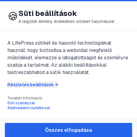
😍 LifePress
Bejelentkezés
Süti beállítások
🍪
A legjobb élmény érdekében sütiket használunk
← Összes címke
🏷️
#
multiplayer
A LifePress sütiket és hasonló technológiákat
használ, hogy biztosítsa a weboldal megfelelő
működését, elemezze a látogatottságot és személyre
1
cikk található ezzel a címkével
szabja a tartalmat. Az alábbi beállításokkal
testreszabhatod a sütik használatát.
Részletes beállítások →
#
Counter-Strike
#
játék
#
multiplayer
#
számítógép
További információ:
Counter-Strike
Süti szabályzat
Adatvédelmi nyilatkozat
@
AsteriXXL
•
2025. jún. 7.
•
1
perc olvasás
Összes elfogadása