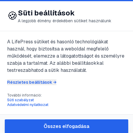
😍 LifePress
Bejelentkezés
Süti beállítások
🍪
A legjobb élmény érdekében sütiket használunk
← Összes címke
🏷️
#
munkahelyi szűrés
A LifePress sütiket és hasonló technológiákat
használ, hogy biztosítsa a weboldal megfelelő
működését, elemezze a látogatottságot és személyre
1
cikk található ezzel a címkével
szabja a tartalmat. Az alábbi beállításokkal
testreszabhatod a sütik használatát.
Részletes beállítások →
#
hajtüsző drogszteszt
#
drogteszt
#
méregtelenítés
#
munkahelyi szűrés
További információ:
Süti szabályzat
Hogyan készüljünk fel egy
Adatvédelmi nyilatkozat
hajtüsző drogszűrésre:
módszerek és kockázatok
Összes elfogadása
A hajtüszőből végzett drogszűrés az egyik